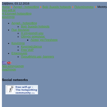
Σάββατο, 03.12.2016
Home
Αρχική - hotspotting
Βρές δωρεάν hotspots
Πελοπόννησος
Μεσσην
free-wifi.gr
Η Ελληνική hotspotting
κοινότητα
Αρχική - hotspotting
Βρές δωρεάν hotspots
Πως δουλεύει;
Η επιχειρησή μου
Οδηγός ασφαλείας
Λύσεις για Firesheep
Κοινότητα
Κονοτικά Δίκτυα
Free VoIP
Επικοινωνία
Προωθήστε μας- banners
Νέα καταχώρηση
Αναζήτηση
Social networks