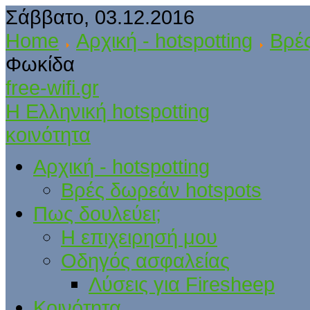
Σάββατο, 03.12.2016
Home
Αρχική - hotspotting
Βρές
Φωκίδα
free-wifi.gr
Η Ελληνική hotspotting
κοινότητα
Αρχική - hotspotting
Βρές δωρεάν hotspots
Πως δουλεύει;
Η επιχειρησή μου
Οδηγός ασφαλείας
Λύσεις για Firesheep
Κοινότητα