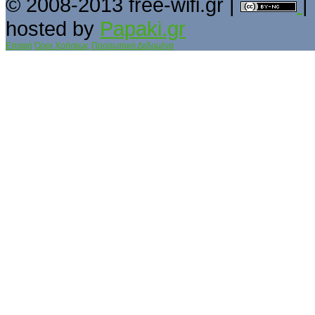
© 2008-2013 free-wifi.gr |
|
hosted by
Papaki.gr
Επαφή
Όροι Χρήσεως
Προσωπικά Δεδομένα