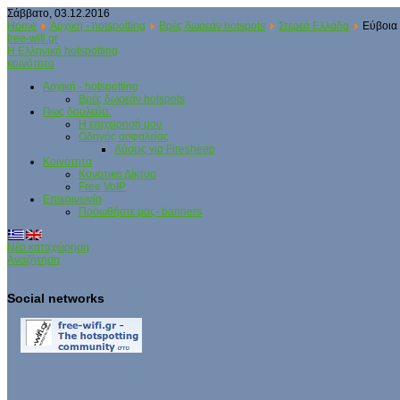
Σάββατο, 03.12.2016
Home
Αρχική - hotspotting
Βρές δωρεάν hotspots
Στερεά Ελλάδα
Εύβοια
free-wifi.gr
Η Ελληνική hotspotting
κοινότητα
Αρχική - hotspotting
Βρές δωρεάν hotspots
Πως δουλεύει;
Η επιχειρησή μου
Οδηγός ασφαλείας
Λύσεις για Firesheep
Κοινότητα
Κονοτικά Δίκτυα
Free VoIP
Επικοινωνία
Προωθήστε μας- banners
Νέα καταχώρηση
Αναζήτηση
Social networks